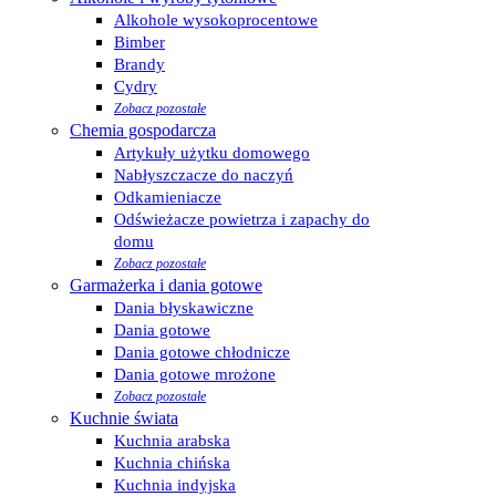
Alkohole wysokoprocentowe
Bimber
Brandy
Cydry
Zobacz pozostałe
Chemia gospodarcza
Artykuły użytku domowego
Nabłyszczacze do naczyń
Odkamieniacze
Odświeżacze powietrza i zapachy do
domu
Zobacz pozostałe
Garmażerka i dania gotowe
Dania błyskawiczne
Dania gotowe
Dania gotowe chłodnicze
Dania gotowe mrożone
Zobacz pozostałe
Kuchnie świata
Kuchnia arabska
Kuchnia chińska
Kuchnia indyjska