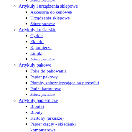
Zobacz pozostałe
Artykuły i urządzenia sklepowe
Akcesoria do cenówek
Urządzenia sklepowe
Zobacz pozostałe
Artykuły kreślarskie
Cyrkle
Ekierki
Kątomierze
Linijki
Zobacz pozostałe
Artykuły pakowe
Folie do pakowania
Papier pakowy
Plomby zabezpieczające na przesyłki
Pudła kartonowe
Zobacz pozostałe
Artykuły papiernicze
Bibułki
Bibuły
Kartony (arkusze)
Papier ciągły - składanki
komputerowe