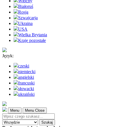
Włochy
Białoruś
Rosja
Szwajcarja
Ukraina
USA
Wielka Brytania
Kraje pozostałe
Język:
czeski
niemiecki
angielski
francuski
słowacki
ukraiński
Menu
Menu Close
Szukaj