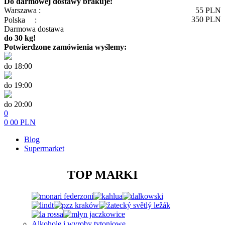
Do darmowej dostawy brakuje:
Warszawa :
55
PLN
350
PLN
Polska
:
Darmowa dostawa
do 30 kg!
Potwierdzone zamówienia wyślemy:
do 18:00
do 19:00
do 20:00
0
0
00
PLN
Blog
Supermarket
TOP MARKI
Alkohole i wyroby tytoniowe