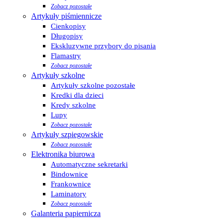
Zobacz pozostałe
Artykuły piśmiennicze
Cienkopisy
Długopisy
Ekskluzywne przybory do pisania
Flamastry
Zobacz pozostałe
Artykuły szkolne
Artykuły szkolne pozostałe
Kredki dla dzieci
Kredy szkolne
Lupy
Zobacz pozostałe
Artykuły szpiegowskie
Zobacz pozostałe
Elektronika biurowa
Automatyczne sekretarki
Bindownice
Frankownice
Laminatory
Zobacz pozostałe
Galanteria papiernicza