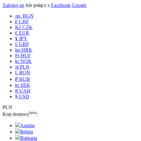
Zaloguj się
lub połącz z
Facebook
Google
лв. BGN
₣ CHF
Kč CZK
€ EUR
¥ JPY
£ GBP
kn HRK
Ft HUF
kr NOK
zł PLN
L RON
₽ RUB
kr SEK
₴ UAH
$ USD
PLN
beta
Kraj dostawy
:
Austria
Belgia
Bułgaria