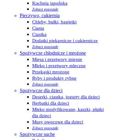
Kuchnia japońska
Zobacz pozostałe
Pieczywo, cukiernia
Chleby, bułki, bagietki
Ciasta
Ciastka
Dodatki piekarnicze i cukiernicze
Zobacz pozostałe
Spożywcze chłodnicze i mrożone
Mięsa i przetwory mięsne
Mleko i przetwory mleczne
Przekąski mrożone
Ryby i produkty rybne
Zobacz pozostałe
Spożywcze dla dzieci
Deserki, ciastka, jogurty dla dzieci
Herbatki dla dzieci
Mleko modyfikowane, kaszki, płatki
dla dzieci
Musy owocowe dla dzieci
Zobacz pozostałe
Spożywcze suche