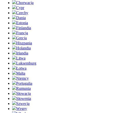
Chorwacja
Cypr
Czechy
Dania
Estonia
Finlandia
Francja
Grecja
Hiszpania
Holandia
Irlandia
Litwa
Luksemburg
Łotwa
Malta
Niemcy
Portugalia
Rumunia
Słowacja
Słowenia
Szwecja
Węgry